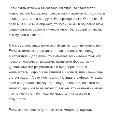
Если взять историю от сотворения мира, то становится
ясным то, что Создатель прекрасный и математик, и физик, и
вообще, мастер на все руки. Но, прежде всего, Он лирик. И,
если бы Он не был лириком, то жили бы мы в однообразном,
рациональном, сером и скучном мире, без эмоций и чувств,
без музыки и стихов…
А математики, лишь помогают физикам, да и не только им.
Если математик, в час досуга, расчитывает, что-нибудь
абстрактное и для души, то вызывает восхищение тем, как
ловко он оперирует цифрами, изящными формулами и
удивительными результатами в виде фракталов и
количеством цифр после запятой в числе π, или что-нибудь
в этом роде… А это уже поэзия. Правда, в цифрах. И, даже,
если он сделает ошибку, где-нибудь в начале, он этого не
заметит, да и никто не заметит, так как это не важно и ни на
что не повлияет, тут главное красота и изящество в
результате.
Если мастер своего дела, скажем, модельер одежды,