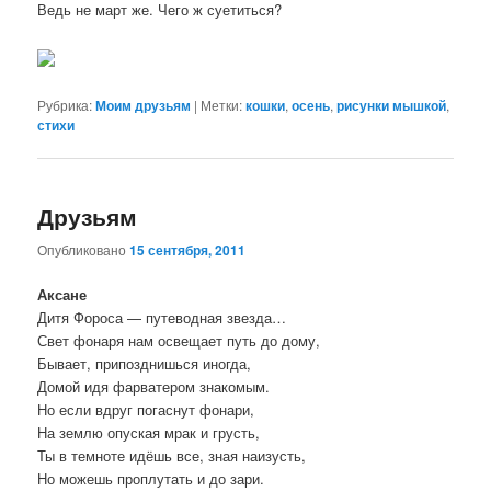
Ведь не март же. Чего ж суетиться?
Рубрика:
Моим друзьям
|
Метки:
кошки
,
осень
,
рисунки мышкой
,
стихи
Друзьям
Опубликовано
15 сентября, 2011
Аксане
Дитя Фороса — путеводная звезда…
Свет фонаря нам освещает путь до дому,
Бывает, припозднишься иногда,
Домой идя фарватером знакомым.
Но если вдруг погаснут фонари,
На землю опуская мрак и грусть,
Ты в темноте идёшь все, зная наизусть,
Но можешь проплутать и до зари.