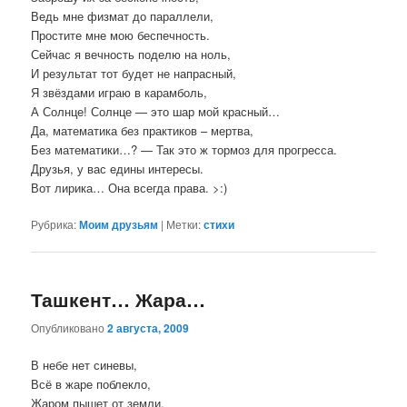
Ведь мне физмат до параллели,
Простите мне мою беспечность.
Сейчас я вечность поделю на ноль,
И результат тот будет не напрасный,
Я звёздами играю в карамболь,
А Солнце! Солнце — это шар мой красный…
Да, математика без практиков – мертва,
Без математики…? — Так это ж тормоз для прогресса.
Друзья, у вас едины интересы.
Вот лирика… Она всегда права. >:)
Рубрика:
Моим друзьям
|
Метки:
стихи
Ташкент… Жара…
Опубликовано
2 августа, 2009
В небе нет синевы,
Всё в жаре поблекло,
Жаром пышет от земли,