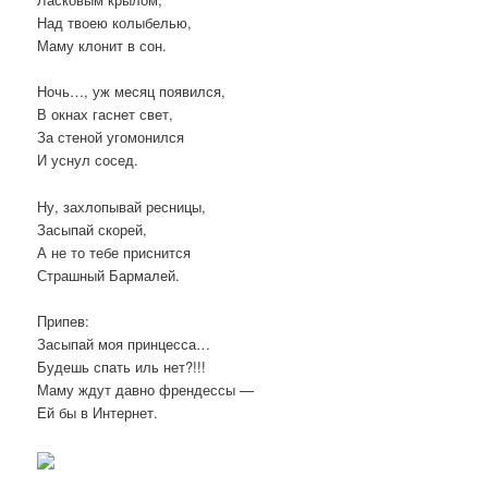
Над твоею колыбелью,
Маму клонит в сон.
Ночь…, уж месяц появился,
В окнах гаснет свет,
За стеной угомонился
И уснул сосед.
Ну, захлопывай ресницы,
Засыпай скорей,
А не то тебе приснится
Страшный Бармалей.
Припев:
Засыпай моя принцесса…
Будешь спать иль нет?!!!
Маму ждут давно френдессы —
Ей бы в Интернет.