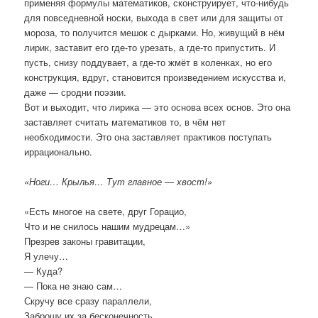
применяя формулы математиков, сконструирует, что-нибудь
для повседневной носки, выхода в свет или для защиты от
мороза, то получится мешок с дырками. Но, живущий в нём
лирик, заставит его где-то урезать, а где-то припустить. И
пусть, снизу поддувает, а где-то жмёт в коленках, но его
конструкция, вдруг, становится произведением искусства и,
даже — сродни поэзии.
Вот и выходит, что лирика — это основа всех основ. Это она
заставляет считать математиков то, в чём нет
необходимости. Это она заставляет практиков поступать
иррационально.
«Ноги… Крылья… Тут главное — хвост!»
«Есть многое на свете, друг Горацио,
Что и не снилось нашим мудрецам…»
Презрев законы гравитации,
Я улечу…
— Куда?
— Пока не знаю сам…
Скручу все сразу параллели,
Заброшу их за бесконечность,