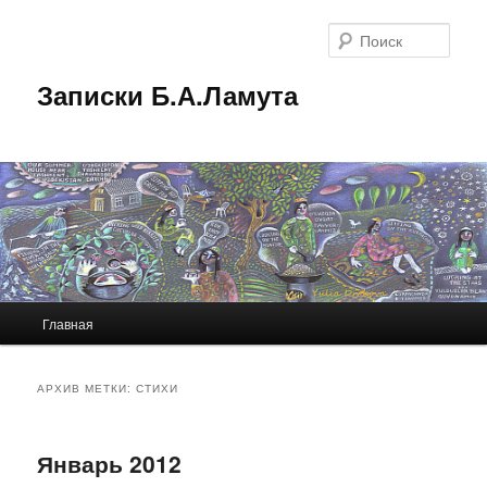
Перейти
Перейти
к
к
Поис
основному
дополнительному
содержимому
содержимому
Записки Б.А.Ламута
Главное
Главная
меню
АРХИВ МЕТКИ:
СТИХИ
Январь 2012