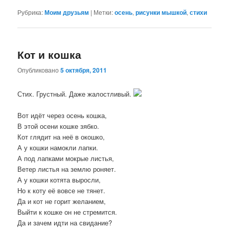
Рубрика:
Моим друзьям
|
Метки:
осень
,
рисунки мышкой
,
стихи
Кот и кошка
Опубликовано
5 октября, 2011
Стих. Грустный. Даже жалостливый.
Вот идёт через осень кошка,
В этой осени кошке зябко.
Кот глядит на неё в окошко,
А у кошки намокли лапки.
А под лапками мокрые листья,
Ветер листья на землю роняет.
А у кошки котята выросли,
Но к коту её вовсе не тянет.
Да и кот не горит желанием,
Выйти к кошке он не стремится.
Да и зачем идти на свидание?