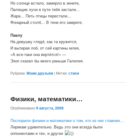
Но солнце встало, замерло в зените,
Палящие лучи в пути тебя застали…
Жара… Петь птицы перестали…
Фонарный столб… В тени его замрите.
Павлу
На девушку глядя́, как та кружится,
И вытирая лоб, от сей картины млея,
«А все-таки она верти́тся!» —
Эзоп сказал бы много раньше Галилея.
Рубрика:
Моим друзьям
|
Метки:
стихи
Физики, математики…
Опубликовано
9 августа, 2009
Поспорили физики и математики о том, кто из них главнее…
Лирикам удивительно. Ведь это они всегда были
оппонентами и тех, и других