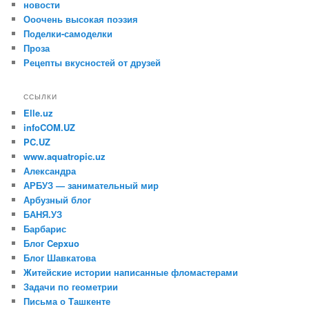
новости
Ооочень высокая поэзия
Поделки-самоделки
Проза
Рецепты вкусностей от друзей
ССЫЛКИ
Elle.uz
infoCOM.UZ
PC.UZ
www.aquatropic.uz
Александра
АРБУЗ — занимательный мир
Арбузный блог
БАНЯ.УЗ
Барбарис
Блог Cepxuo
Блог Шавкатова
Житейские истории написанные фломастерами
Задачи по геометрии
Письма о Tашкенте