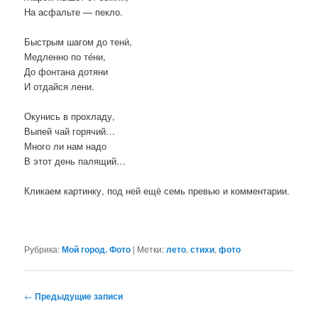
На асфальте — пекло.
Быстрым шагом до тени́,
Медленно по те́ни,
До фонтана дотяни
И отдайся лени.
Окунись в прохладу,
Выпей чай горячий…
Много ли нам надо
В этот день палящий…
Кликаем картинку, под ней ещё семь превью и комментарии.
Рубрика:
Мой город. Фото
|
Метки:
лето
,
стихи
,
фото
Навигация
←
Предыдущие записи
по