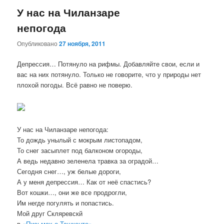
У нас на Чиланзаре
непогода
Опубликовано
27 ноября, 2011
Депрессия… Потянуло на рифмы. Добавляйте свои, если и
вас на них потянуло. Только не говорите, что у природы нет
плохой погоды. Всё равно не поверю.
У нас на Чиланзаре непогода:
То дождь унылый с мокрым листопадом,
То снег засыплет под балконом огороды,
А ведь недавно зеленела травка за оградой…
Сегодня снег…, уж белые дороги,
А у меня депрессия… Как от неё спастись?
Вот кошки…, они же все продрогли,
Им негде погулять и попастись.
Мой друг Скляревскй
в
«Письмах о Ташкенте»