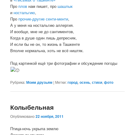
Про
плов
нам пишет, про
шашлык
и
ностальгию
,
Про
прочие-другие сенти-менти
,
А у меня на ностальгию аллергия.
И вообще, мне не до сантиментов,
Когда в душе один лишь депресняк,
И если бы не он, то жизнь в Ташкенте
Вполне нормальна, хоть не всё ништяк.
Под картинкой ещё три фотографии и обсуждение погоды
Рубрика:
Моим друзьям
|
Метки:
город
,
осень
,
стихи
,
фото
Колыбельная
Опубликовано
22 ноября, 2011
Птица-ночь укрыла землю
Ласковым крылом,