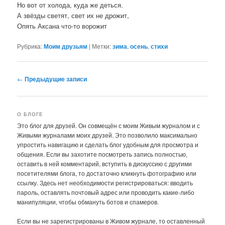
Но вот от холода, куда же деться.
А звёзды светят, свет их не дрожит,
Опять Аксана что-то ворожит
Рубрика:
Моим друзьям
|
Метки:
зима
,
осень
,
стихи
Навигация
←
Предыдущие записи
по
записям
О БЛОГЕ
Это блог для друзей. Он совмещён с моим Живым журналом и с
Живыми журналами моих друзей. Это позволило максимально
упростить навигацию и сделать блог удобным для просмотра и
общения. Если вы захотите посмотреть запись полностью,
оставить в ней комментарий, вступить в дискуссию с другими
посетителями блога, то достаточно кликнуть фотографию или
ссылку. Здесь нет необходимости регистрироваться: вводить
пароль, оставлять почтовый адрес или проводить какие-либо
манипуляции, чтобы обмануть ботов и спамеров.
Если вы не зарегистрированы в Живом журнале, то оставленный