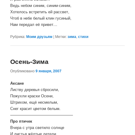
Ведь небом синим, синим-синим,
Хотелось встретить ей рассвет,
Чтоб в небе белый клин гусиный,
Нам передал её привет…
Рубрика:
Моим друзьям
|
Метки:
зима
,
стихи
Осень-Зима
Опубликовано
9 января, 2007
Аксане
Листву деревья сбросили,
Пожухли краски Осени,
Штрихом, ещё несмелым,
Снег красит цветом белым.
————————————————
Про птичек
Вчера с утра светило солнце
И листья жёлтые летели