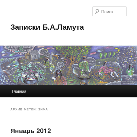
Перейти
Перейти
к
к
Поис
основному
дополнительному
содержимому
содержимому
Записки Б.А.Ламута
Главное
Главная
меню
АРХИВ МЕТКИ:
ЗИМА
Январь 2012