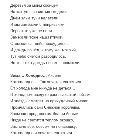
Деревья за моим оконцем
На кактус с завистью глядели.
Днём злые тучи налетели
И мы замёрзли с непривычки
Пернатые уже не пели
Замёрзли тоже наши птички.
Стемнело…, небо прохудилось
И дождь пошёл, к тому же, мокрый,
Тут небо снегом разродилось,
Но те, кто в дождь попал – промокли.
Зима… Холодно…
Аксане
Как холодно…. Так хочется согреться…
От холода мне никуда не деться…
В холодном воздухе расплывчатый пейзаж
И звёзды смотрят на причудливый мираж.
Промчались сани Снежной королевы,
Засыпав город снегом белым-белым.
Нигде не светится теплом окошко,
Застыло всё, совсем не понарошку,
Как холодно и хочется согреться