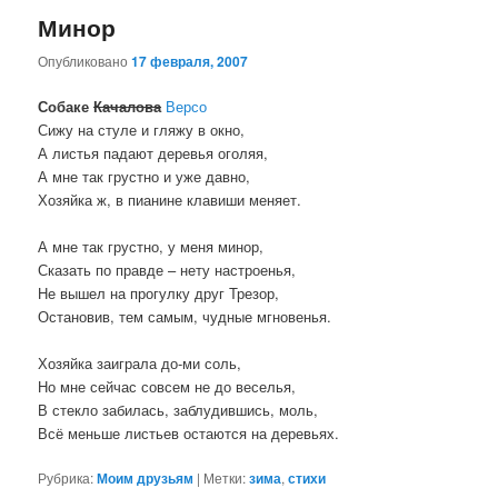
Минор
Опубликовано
17 февраля, 2007
Собаке
Качалова
Версо
Сижу на стуле и гляжу в окно,
А листья падают деревья оголяя,
А мне так грустно и уже давно,
Хозяйка ж, в пианине клавиши меняет.
А мне так грустно, у меня минор,
Сказать по правде – нету настроенья,
Не вышел на прогулку друг Трезор,
Остановив, тем самым, чудные мгновенья.
Хозяйка заиграла до-ми соль,
Но мне сейчас совсем не до веселья,
В стекло забилась, заблудившись, моль,
Всё меньше листьев остаются на деревьях.
Рубрика:
Моим друзьям
|
Метки:
зима
,
стихи