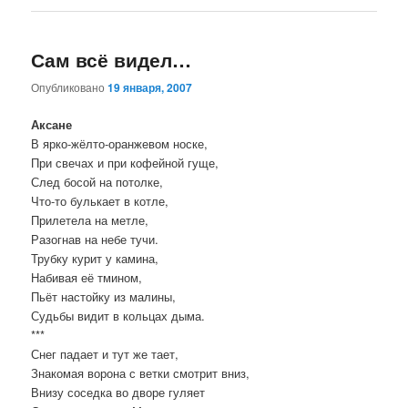
Сам всё видел…
Опубликовано
19 января, 2007
Аксане
В ярко-жёлто-оранжевом носке,
При свечах и при кофейной гуще,
След босой на потолке,
Что-то булькает в котле,
Прилетела на метле,
Разогнав на небе тучи.
Трубку курит у камина,
Набивая её тмином,
Пьёт настойку из малины,
Судьбы видит в кольцах дыма.
***
Снег падает и тут же тает,
Знакомая ворона с ветки смотрит вниз,
Внизу соседка во дворе гуляет