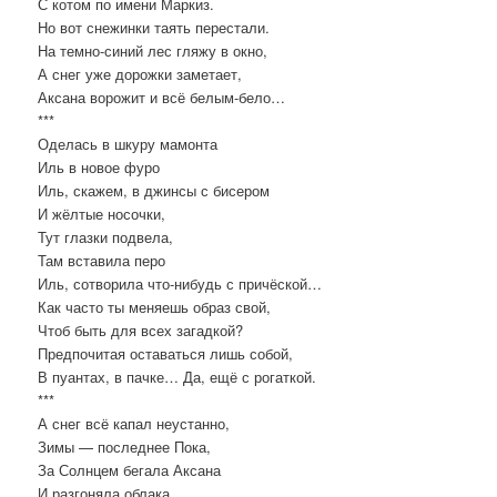
С котом по имени Маркиз.
Но вот снежинки таять перестали.
На темно-синий лес гляжу в окно,
А снег уже дорожки заметает,
Аксана ворожит и всё белым-бело…
***
Оделась в шкуру мамонта
Иль в новое фуро
Иль, скажем, в джинсы с бисером
И жёлтые носочки,
Тут глазки подвела,
Там вставила перо
Иль, сотворила что-нибудь с причёской…
Как часто ты меняешь образ свой,
Чтоб быть для всех загадкой?
Предпочитая оставаться лишь собой,
В пуантах, в пачке… Да, ещё с рогаткой.
***
А снег всё капал неустанно,
Зимы — последнее Пока,
За Солнцем бегала Аксана
И разгоняла облака…