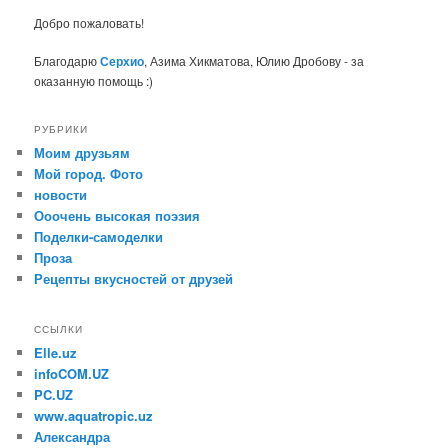
Добро пожаловать!
Благодарю
Серхио
, Азима Хикматова, Юлию Дробову - за
оказанную помощь :)
РУБРИКИ
Моим друзьям
Мой город. Фото
новости
Ооочень высокая поэзия
Поделки-самоделки
Проза
Рецепты вкусностей от друзей
ССЫЛКИ
Elle.uz
infoCOM.UZ
PC.UZ
www.aquatropic.uz
Александра