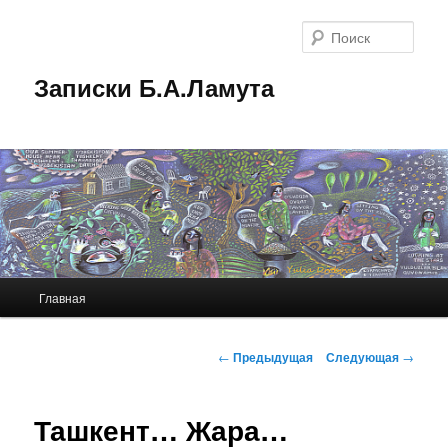
Перейти
к
Поис
основному
содержимому
Записки Б.А.Ламута
Главное
Главная
меню
Навигация
←
Предыдущая
Следующая
→
по
записям
Ташкент… Жара…