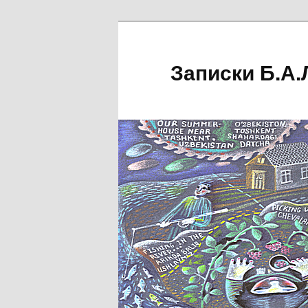
Перейти
Перейти
к
к
основному
дополнительному
Записки Б.А.
содержимому
содержимому