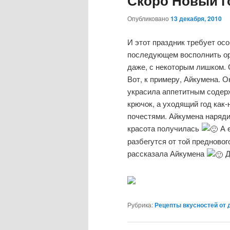
Скоро Новый г
Опубликовано
13 декабря, 2010
И этот праздник требует осо
последующем восполнить орг
даже, с некоторым лишком. 
Вот, к примеру, Айкумена. 
украсила аппетитным содерж
крючок, а уходящий год как-
почестями. Айкумена наряд
красота получилась
А е
разбегутся от той предновог
рассказала Айкумена
Д
Рубрика:
Рецепты вкусностей от 