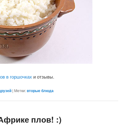
ров в горшочках
и отзывы.
друзей
|
Метки:
вторые блюда
Африке плов! :)