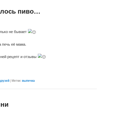
талось пиво…
олько не бывает
а печь её мама.
д ней рецепт и отзывы
друзей
|
Метки:
выпечка
ыни