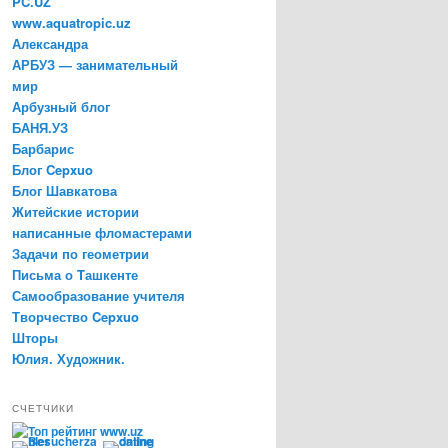
PC.UZ
www.aquatropic.uz
Александра
АРБУЗ — занимательный
мир
Арбузный блог
БАНЯ.УЗ
Барбарис
Блог Cepxuo
Блог Шавкатова
Житейские истории
написанные фломастерами
Задачи по геометрии
Письма о Tашкенте
Самообразование учителя
Творчество Cepxuo
Шторы
Юлия. Художник.
СЧЕТЧИКИ