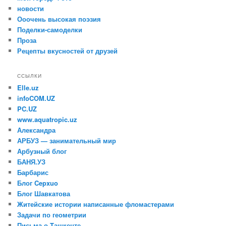
новости
Ооочень высокая поэзия
Поделки-самоделки
Проза
Рецепты вкусностей от друзей
ССЫЛКИ
Elle.uz
infoCOM.UZ
PC.UZ
www.aquatropic.uz
Александра
АРБУЗ — занимательный мир
Арбузный блог
БАНЯ.УЗ
Барбарис
Блог Cepxuo
Блог Шавкатова
Житейские истории написанные фломастерами
Задачи по геометрии
Письма о Tашкенте