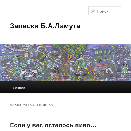
Перейти
Перейти
к
к
Поис
основному
дополнительному
содержимому
содержимому
Записки Б.А.Ламута
Главное
Главная
меню
АРХИВ МЕТКИ:
ВЫПЕЧКА
Если у вас осталось пиво…