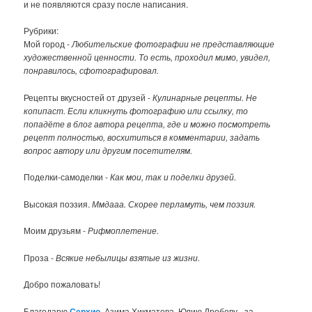
и не появляются сразу после написания.
Рубрики:
Мой город -
Любительские фотографии не представляющие
художественной ценности. То есть, проходил мимо, увидел,
понравилось, сфотографировал.
Рецепты вкусностей от друзей -
Кулинарные рецепты. Не
копипаст. Если кликнуть фотографию или ссылку, то
попадёте в блог автора рецепта, где и можно посмотреть
рецепт полностью, восхититься в комментарии, задать
вопрос автору или другим посетителям.
Поделки-самоделки -
Как мои, так и поделки друзей.
Высокая поэзия.
Ммдааа. Скорее перламуть, чем поэзия.
Моим друзьям -
Рифмоплетение.
Проза -
Всякие небылицы взятые из жизни.
Добро пожаловать!
Благодарю
Серхио
, Азима Хикматова, Юлию Дробову - за