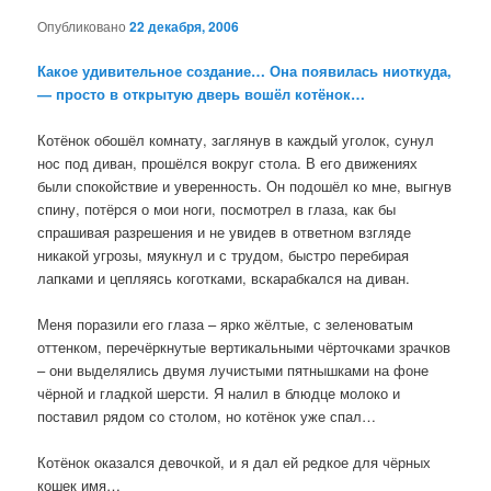
Опубликовано
22 декабря, 2006
Какое удивительное создание… Она появилась ниоткуда,
— просто в открытую дверь вошёл котёнок…
Котёнок обошёл комнату, заглянув в каждый уголок, сунул
нос под диван, прошёлся вокруг стола. В его движениях
были спокойствие и уверенность. Он подошёл ко мне, выгнув
спину, потёрся о мои ноги, посмотрел в глаза, как бы
спрашивая разрешения и не увидев в ответном взгляде
никакой угрозы, мяукнул и с трудом, быстро перебирая
лапками и цепляясь коготками, вскарабкался на диван.
Меня поразили его глаза – ярко жёлтые, с зеленоватым
оттенком, перечёркнутые вертикальными чёрточками зрачков
– они выделялись двумя лучистыми пятнышками на фоне
чёрной и гладкой шерсти. Я налил в блюдце молоко и
поставил рядом со столом, но котёнок уже спал…
Котёнок оказался девочкой, и я дал ей редкое для чёрных
кошек имя…