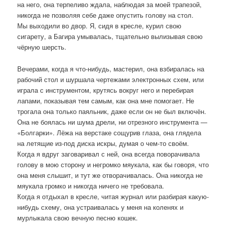
на него, она терпеливо ждала, наблюдая за моей трапезой,
никогда не позволяя себе даже опустить голову на стол.
Мы выходили во двор. Я, сидя в кресле, курил свою
сигарету, а Багира умывалась, тщательно вылизывая свою
чёрную шерсть.
Вечерами, когда я что-нибудь, мастерил, она взбиралась на
рабочий стол и шуршала чертежами электронных схем, или
играла с инструментом, крутясь вокруг него и перебирая
лапами, показывая тем самым, как она мне помогает. Не
трогала она только паяльник, даже если он не был включён.
Она не боялась ни шума дрели, ни отрезного инструмента —
«Болгарки». Лёжа на верстаке сощурив глаза, она глядела
на летящие из-под диска искры, думая о чем-то своём.
Когда я вдруг заговаривал с ней, она всегда поворачивала
голову в мою сторону и негромко мяукала, как бы говоря, что
она меня слышит, и тут же отворачивалась. Она никогда не
мяукала громко и никогда ничего не требовала.
Когда я отдыхал в кресле, читая журнал или разбирая какую-
нибудь схему, она устраивалась у меня на коленях и
мурлыкала свою вечную песню кошек.