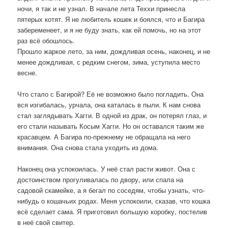
ночи, я так и не узнал. В начале лета Теххи принесла
пятерых котят. Я не любитель кошек и боялся, что и Багира
забеременеет, и я не буду знать, как ей помочь, но на этот
раз всё обошлось.
Прошло жаркое лето, за ним, дождливая осень, наконец, и не
менее дождливая, с редким снегом, зима, уступила место
весне.
Что стало с Багирой? Её не возможно было погладить. Она
вся изгибалась, урчала, она каталась в пыли. К нам снова
стал заглядывать Хагги. В одной из драк, он потерял глаз, и
его стали называть Косым Хагги. Но он оставался таким же
красавцем. А Багира по-прежнему не обращала на него
внимания. Она снова стала уходить из дома.
Наконец она успокоилась. У неё стал расти живот. Она с
достоинством прогуливалась по двору, или спала на
садовой скамейке, а я бегал по соседям, чтобы узнать, что-
нибудь о кошачьих родах. Меня успокоили, сказав, что кошка
всё сделает сама. Я приготовил большую коробку, постелив
в неё свой свитер.