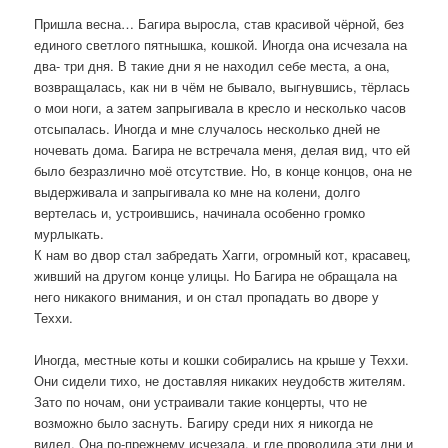
Пришла весна… Багира выросла, став красивой чёрной, без
единого светлого пятнышка, кошкой. Иногда она исчезала на
два- три дня. В такие дни я не находил себе места, а она,
возвращалась, как ни в чём не бывало, выгнувшись, тёрлась
о мои ноги, а затем запрыгивала в кресло и несколько часов
отсыпалась. Иногда и мне случалось несколько дней не
ночевать дома. Багира не встречала меня, делая вид, что ей
было безразлично моё отсутствие. Но, в конце концов, она не
выдерживала и запрыгивала ко мне на колени, долго
вертелась и, устроившись, начинала особенно громко
мурлыкать.
К нам во двор стал забредать Хагги, огромный кот, красавец,
живший на другом конце улицы. Но Багира не обращала на
него никакого внимания, и он стал пропадать во дворе у
Теххи.
Иногда, местные коты и кошки собирались на крыше у Теххи.
Они сидели тихо, не доставляя никаких неудобств жителям.
Зато по ночам, они устраивали такие концерты, что не
возможно было заснуть. Багиру среди них я никогда не
видел. Она по-прежнему исчезала, и где проводила эти дни и