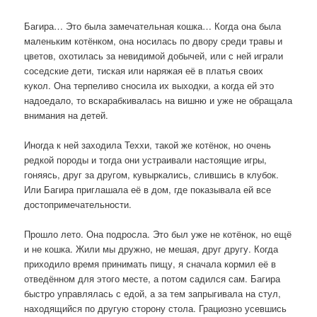
Багира… Это была замечательная кошка… Когда она была
маленьким котёнком, она носилась по двору среди травы и
цветов, охотилась за невидимой добычей, или с ней играли
соседские дети, тиская или наряжая её в платья своих
кукол. Она терпеливо сносила их выходки, а когда ей это
надоедало, то вскарабкивалась на вишню и уже не обращала
внимания на детей.
Иногда к ней заходила Теххи, такой же котёнок, но очень
редкой породы и тогда они устраивали настоящие игры,
гоняясь, друг за другом, кувыркались, слившись в клубок.
Или Багира приглашала её в дом, где показывала ей все
достопримечательности.
Прошло лето. Она подросла. Это был уже не котёнок, но ещё
и не кошка. Жили мы дружно, не мешая, друг другу. Когда
приходило время принимать пищу, я сначала кормил её в
отведённом для этого месте, а потом садился сам. Багира
быстро управлялась с едой, а за тем запрыгивала на стул,
находящийся по другую сторону стола. Грациозно усевшись