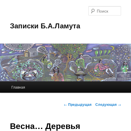
Перейти
к
Поис
основному
содержимому
Записки Б.А.Ламута
Главное
Главная
меню
Навигация
←
Предыдущая
Следующая
→
по
записям
Весна… Деревья