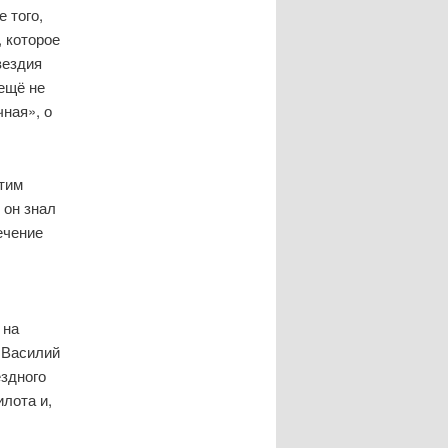
 того,
, которое
вездия
 ещё не
чная», о
этим
 он знал
ечение
 на
. Василий
ёздного
лота и,