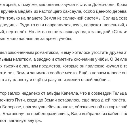
который, к тому же, мелодично звучал в стиле До-ми-соль. Кроме
вручена медаль из настоящего саксаула, особо ценного дерева
йти только на планете Земля из солнечной системы Солнца соз
ведицы. Туда-то он и направлялся, взяв, напрокат, новенький,
й, пертоплёт. Но летел он не за саксаулом, а за водкой «Столи
был много наслышан за время учёбы.
был законченным романтиком, и ему хотелось угостить друзей 
ьным напитком, а заодно и отметить окончание учёбы. О Земле
ех тысячи с лишним предметов, которые он прилежно изучал в т
ти лет, Земля занимала особое место. Ещё в первом классе он
 в эту планету и ещё ни разу не изменил своей любви…
ор заглох недалеко от альфы Капелла, что в созвездии Тельца
ечного Пути, когда до Земли оставалось ещё пара дней полёта
 Белоразе, приглянувшейся планете, обозначенной на карте зв
. Благополучно прибелоразившись, Вася выбрался из кабины пи
пот, заглянул внутрь.