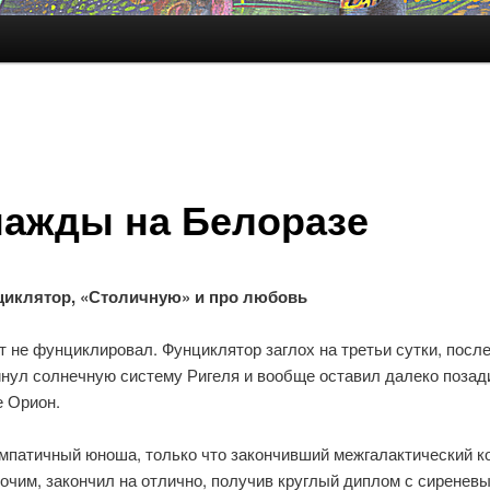
ажды на Белоразе
иклятор, «Столичную» и про любовь
 не фунциклировал. Фунциклятор заглох на третьи сутки, после 
инул солнечную систему Ригеля и вообще оставил далеко позад
е Орион.
импатичный юноша, только что закончивший межгалактический к
очим, закончил на отлично, получив круглый диплом с сиренев