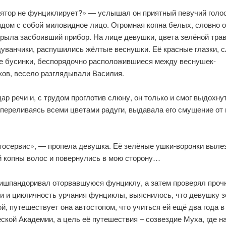
ятор не фунциклирует?» — услышал он приятный певучий голос
ядом с собой миловидное лицо. Огромная копна белых, словно 
крыла засбоивший прибор. На лице девушки, цвета зелёной тра
дуванчики, распушились жёлтые веснушки. Её красные глазки, 
е бусинки, беспорядочно расположившиеся между веснушек-
ков, весело разглядывали Василия.
ар речи и, с трудом проглотив слюну, он только и смог выдохнут
 переливаясь всеми цветами радуги, выдавала его смущение от 
тосервис», — пропела девушка. Её зелёные ушки-воронки вылез
й копны волос и повернулись в мою сторону…
ришпандоривал оторвавшуюся фунциклу, а затем проверял проч
и и цикличность урчания фунциклы, выяснилось, что девушку з
й, путешествует она автостопом, что учиться ей ещё два года в
ской Академии, а цель её путешествия – созвездие Муха, где на