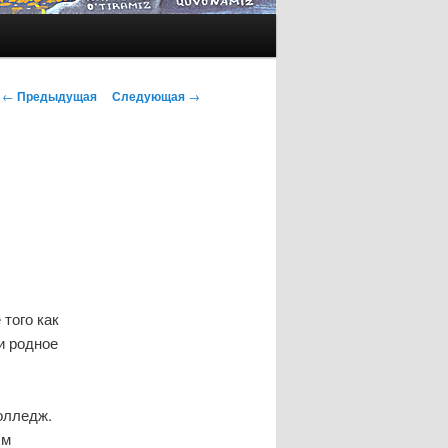
Навигация
←
Предыдущая
Следующая
→
по
записям
того как
и родное
олледж.
ым