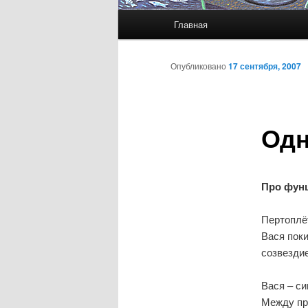
Главное
Главная
меню
Опубликовано
17 сентября, 2007
Одн
Про фунц
Пертоплёт
Вася пок
созвезди
Вася – с
Между пр