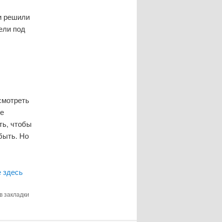
 и решили
ели под
смотреть
не
ть, чтобы
быть. Но
 здесь
 в закладки