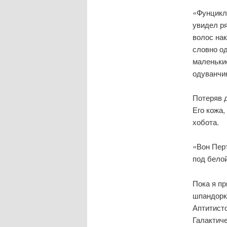
«Фунцикл
увидел р
волос на
словно о
маленьки
одуванчи
Потеряв д
Его кожа,
хобота.
«Вон Пер
под бело
Пока я п
шпандорк
Аптитисто
Галактиче