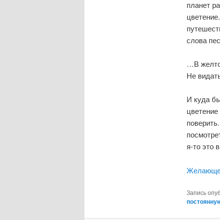
планет р
цветение.
путешеств
слова пе
…В желто
Не видат
И куда бы
цветение
поверить.
посмотрет
я-то это в
Желающе 
Запись опу
постоянну