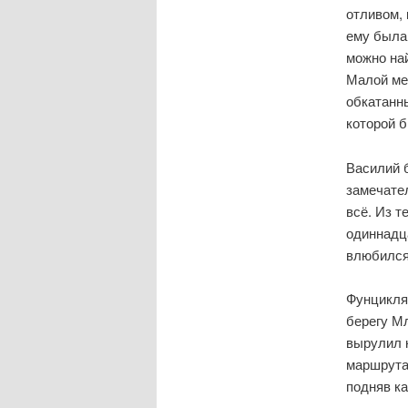
отливом, 
ему была 
можно на
Малой мед
обкатанны
которой 
Василий 
замечател
всё. Из т
одиннадца
влюбился
Фунциклят
берегу Мл
вырулил к
маршрута
подняв ка