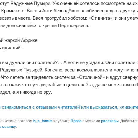
астут Радужные Пузыри. Уж очень ей хотелось посмотреть на их
 Кроме того, Вася и Апти безнадёжно влюбились друг в дружку
овать вместе. Вася протрубил хоботом: «От винта», и они улет
сни доносившейся с крыши Пертосервиса:
й жаркой Африке
ь идиллий…
 вы думали они полетели?… А вот и не угадали. Они полетели 
 Радужных Пузырей. Конечно, ассы-космоплаватели могут мне 
 Что лететь за тридевять систем за «Столичной» и вдруг сверну
ь на какие-то пузыри, забыв о цели полёта, да не может такого 
идел, а я никогда не вру.
ознакомиться с отзывами читателей или высказаться, кликните
бликована автором
b_a_lamut
в рубрике
Проза
с метками
рассказы
. Добавьте
ю ссылку
.