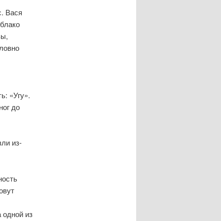
. Вася
облако
вы,
словно
ь: «Угу».
ног до
ли из-
ность
овут
 одной из