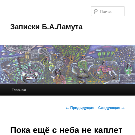
Перейти
к
Поис
основному
содержимому
Записки Б.А.Ламута
Главное
Главная
меню
Навигация
←
Предыдущая
Следующая
→
по
записям
Пока ещё с неба не каплет