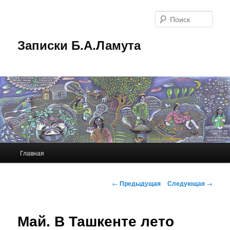
Перейти
к
Поис
основному
содержимому
Записки Б.А.Ламута
Главное
Главная
меню
Навигация
←
Предыдущая
Следующая
→
по
записям
Май. В Ташкенте лето