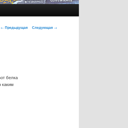
Навигация
←
Предыдущая
Следующая
→
по
записям
вот белка
о каким