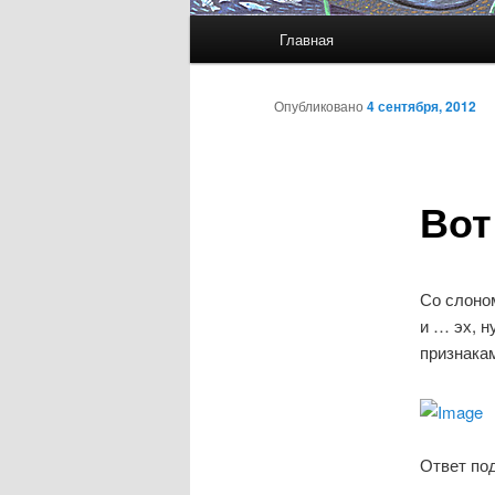
Главное
Главная
меню
Опубликовано
4 сентября, 2012
Вот
Со слоном
и … эх, н
признакам
Ответ по