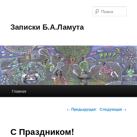
Перейти
к
Поис
основному
содержимому
Записки Б.А.Ламута
Главное
Главная
меню
Навигация
←
Предыдущая
Следующая
→
по
записям
С Праздником!