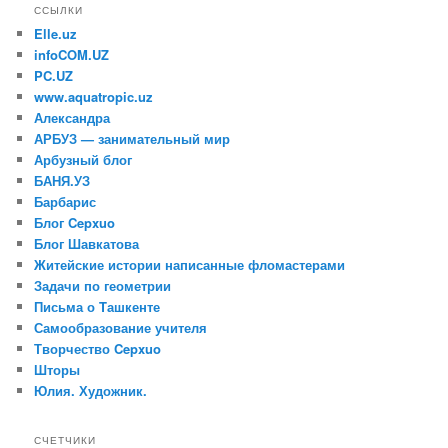
ССЫЛКИ
Elle.uz
infoCOM.UZ
PC.UZ
www.aquatropic.uz
Александра
АРБУЗ — занимательный мир
Арбузный блог
БАНЯ.УЗ
Барбарис
Блог Cepxuo
Блог Шавкатова
Житейские истории написанные фломастерами
Задачи по геометрии
Письма о Tашкенте
Самообразование учителя
Творчество Cepxuo
Шторы
Юлия. Художник.
СЧЕТЧИКИ