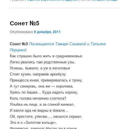
Сонет №5
Опубликовано
9 декабря, 2011
Сонет №5
Посвящается Тамаре Санаевой и Татьяне
Перцевой
Как страшно было жить в средневековье:
Легко рвались там родственные узы.
Уснешь, бывало, а уж в изголовье
Стоит кузен, направив аркебузу.
Принцесса юная, примеривалась к трону,
А тут свекровь, она же — королева,
Хрясь по башке… Куда надеть корону,
Коль голова нечаянно слетела?
Улыбка на лице, а за спиной кинжал,
И капли яда не видны в бокале…
Ой, простите, убегаю…, начался сериал.
Это я о «Золотом кольце».
Интересно, замочат Настю ли в конце,