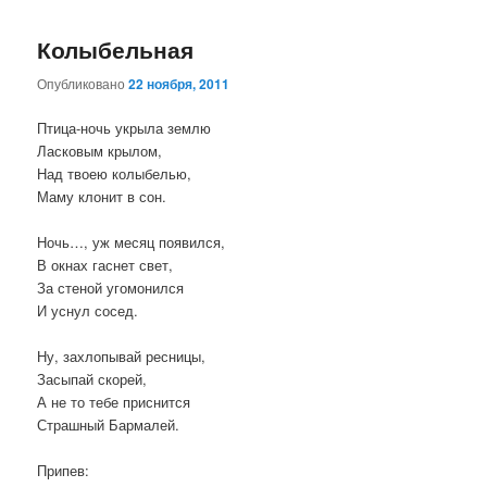
Колыбельная
Опубликовано
22 ноября, 2011
Птица-ночь укрыла землю
Ласковым крылом,
Над твоею колыбелью,
Маму клонит в сон.
Ночь…, уж месяц появился,
В окнах гаснет свет,
За стеной угомонился
И уснул сосед.
Ну, захлопывай ресницы,
Засыпай скорей,
А не то тебе приснится
Страшный Бармалей.
Припев: