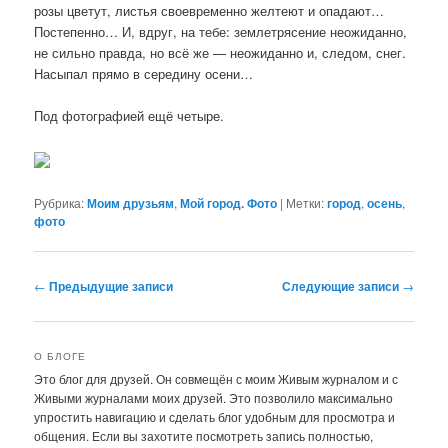
розы цветут, листья своевременно желтеют и опадают…
Постепенно… И, вдруг, на тебе: землетрясение неожиданно,
не сильно правда, но всё же — неожиданно и, следом, снег.
Насыпал прямо в середину осени…
Под фотографией ещё четыре.
Рубрика:
Моим друзьям
,
Мой город. Фото
|
Метки:
город
,
осень
,
фото
Навигация
←
Предыдущие записи
Следующие записи
→
по
записям
О БЛОГЕ
Это блог для друзей. Он совмещён с моим Живым журналом и с
Живыми журналами моих друзей. Это позволило максимально
упростить навигацию и сделать блог удобным для просмотра и
общения. Если вы захотите посмотреть запись полностью,