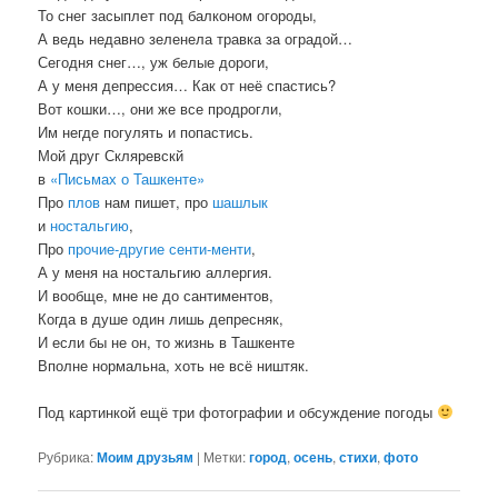
То снег засыплет под балконом огороды,
А ведь недавно зеленела травка за оградой…
Сегодня снег…, уж белые дороги,
А у меня депрессия… Как от неё спастись?
Вот кошки…, они же все продрогли,
Им негде погулять и попастись.
Мой друг Скляревскй
в
«Письмах о Ташкенте»
Про
плов
нам пишет, про
шашлык
и
ностальгию
,
Про
прочие-другие сенти-менти
,
А у меня на ностальгию аллергия.
И вообще, мне не до сантиментов,
Когда в душе один лишь депресняк,
И если бы не он, то жизнь в Ташкенте
Вполне нормальна, хоть не всё ништяк.
Под картинкой ещё три фотографии и обсуждение погоды
Рубрика:
Моим друзьям
|
Метки:
город
,
осень
,
стихи
,
фото